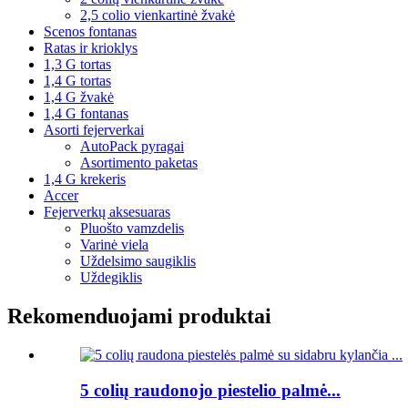
2,5 colio vienkartinė žvakė
Scenos fontanas
Ratas ir krioklys
1,3 G tortas
1,4 G tortas
1,4 G žvakė
1,4 G fontanas
Asorti fejerverkai
AutoPack pyragai
Asortimento paketas
1,4 G krekeris
Accer
Fejerverkų aksesuaras
Pluošto vamzdelis
Varinė viela
Uždelsimo saugiklis
Uždegiklis
Rekomenduojami produktai
5 colių raudonojo piestelio palmė...