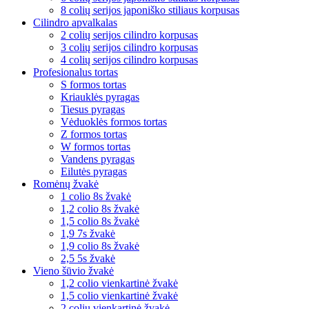
8 colių serijos japoniško stiliaus korpusas
Cilindro apvalkalas
2 colių serijos cilindro korpusas
3 colių serijos cilindro korpusas
4 colių serijos cilindro korpusas
Profesionalus tortas
S formos tortas
Kriauklės pyragas
Tiesus pyragas
Vėduoklės formos tortas
Z formos tortas
W formos tortas
Vandens pyragas
Eilutės pyragas
Romėnų žvakė
1 colio 8s žvakė
1,2 colio 8s žvakė
1,5 colio 8s žvakė
1,9 7s žvakė
1,9 colio 8s žvakė
2,5 5s žvakė
Vieno šūvio žvakė
1,2 colio vienkartinė žvakė
1,5 colio vienkartinė žvakė
2 colių vienkartinė žvakė