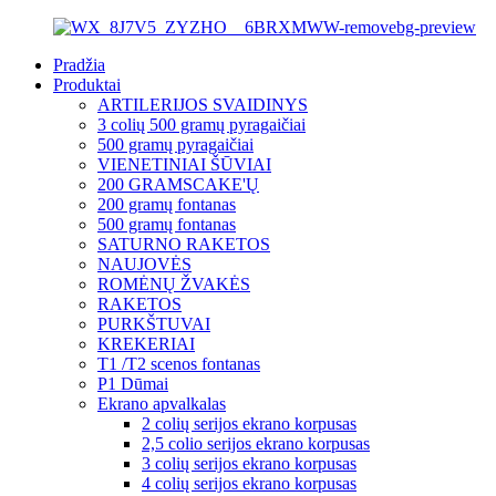
Pradžia
Produktai
ARTILERIJOS SVAIDINYS
3 colių 500 gramų pyragaičiai
500 gramų pyragaičiai
VIENETINIAI ŠŪVIAI
200 GRAMSCAKE'Ų
200 gramų fontanas
500 gramų fontanas
SATURNO RAKETOS
NAUJOVĖS
ROMĖNŲ ŽVAKĖS
RAKETOS
PURKŠTUVAI
KREKERIAI
T1 /T2 scenos fontanas
P1 Dūmai
Ekrano apvalkalas
2 colių serijos ekrano korpusas
2,5 colio serijos ekrano korpusas
3 colių serijos ekrano korpusas
4 colių serijos ekrano korpusas