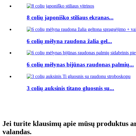
8 colių japoniško stiliaus ekranas...
6 colių mėlyna raudona žalia gel...
6 colių mėlynas bijūnas raudonas palmių...
3 colių auksinis titano gluosnis su...
Jei turite klausimų apie mūsų produktus ar
valandas.