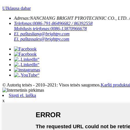
Užklausa dabar
Adresas:
NANCHANG BRIGHT PYROTECHNIC CO., LTD. Adresas: 1
Telefonas:
0086-791-86496682 / 86392558
Mobilusis telefonas:
0086-13870966678
El. paštas
liang@brightpy.com
El. paštas
sales@brightpy.com
© Autorių teisės - 2010–2021: Visos teisės saugomos.
Karšti produkta
Siųsti el. laišką
x