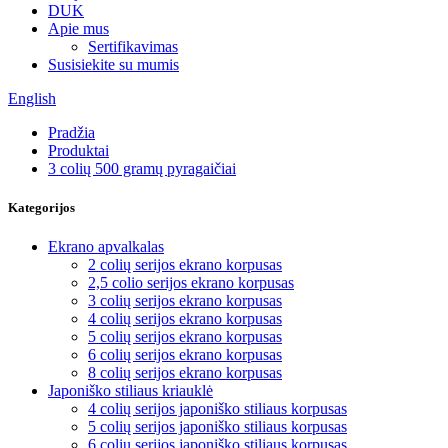
DUK
Apie mus
Sertifikavimas
Susisiekite su mumis
English
Pradžia
Produktai
3 colių 500 gramų pyragaičiai
Kategorijos
Ekrano apvalkalas
2 colių serijos ekrano korpusas
2,5 colio serijos ekrano korpusas
3 colių serijos ekrano korpusas
4 colių serijos ekrano korpusas
5 colių serijos ekrano korpusas
6 colių serijos ekrano korpusas
8 colių serijos ekrano korpusas
Japoniško stiliaus kriauklė
4 colių serijos japoniško stiliaus korpusas
5 colių serijos japoniško stiliaus korpusas
6 colių serijos japoniško stiliaus korpusas