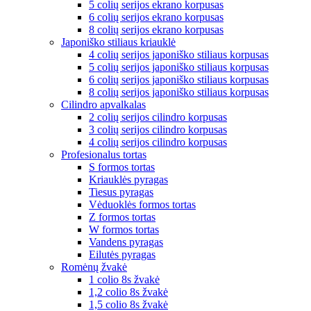
5 colių serijos ekrano korpusas
6 colių serijos ekrano korpusas
8 colių serijos ekrano korpusas
Japoniško stiliaus kriauklė
4 colių serijos japoniško stiliaus korpusas
5 colių serijos japoniško stiliaus korpusas
6 colių serijos japoniško stiliaus korpusas
8 colių serijos japoniško stiliaus korpusas
Cilindro apvalkalas
2 colių serijos cilindro korpusas
3 colių serijos cilindro korpusas
4 colių serijos cilindro korpusas
Profesionalus tortas
S formos tortas
Kriauklės pyragas
Tiesus pyragas
Vėduoklės formos tortas
Z formos tortas
W formos tortas
Vandens pyragas
Eilutės pyragas
Romėnų žvakė
1 colio 8s žvakė
1,2 colio 8s žvakė
1,5 colio 8s žvakė