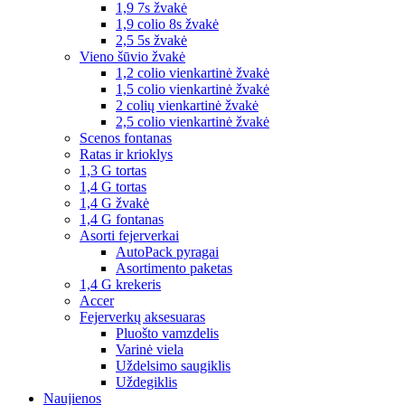
1,9 7s žvakė
1,9 colio 8s žvakė
2,5 5s žvakė
Vieno šūvio žvakė
1,2 colio vienkartinė žvakė
1,5 colio vienkartinė žvakė
2 colių vienkartinė žvakė
2,5 colio vienkartinė žvakė
Scenos fontanas
Ratas ir krioklys
1,3 G tortas
1,4 G tortas
1,4 G žvakė
1,4 G fontanas
Asorti fejerverkai
AutoPack pyragai
Asortimento paketas
1,4 G krekeris
Accer
Fejerverkų aksesuaras
Pluošto vamzdelis
Varinė viela
Uždelsimo saugiklis
Uždegiklis
Naujienos