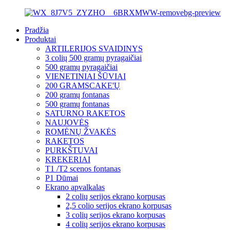
Pradžia
Produktai
ARTILERIJOS SVAIDINYS
3 colių 500 gramų pyragaičiai
500 gramų pyragaičiai
VIENETINIAI ŠŪVIAI
200 GRAMSCAKE'Ų
200 gramų fontanas
500 gramų fontanas
SATURNO RAKETOS
NAUJOVĖS
ROMĖNŲ ŽVAKĖS
RAKETOS
PURKŠTUVAI
KREKERIAI
T1 /T2 scenos fontanas
P1 Dūmai
Ekrano apvalkalas
2 colių serijos ekrano korpusas
2,5 colio serijos ekrano korpusas
3 colių serijos ekrano korpusas
4 colių serijos ekrano korpusas