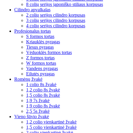
8 colių serijos japoniško stiliaus korpusas
Cilindro apvalkalas
2 colių serijos cilindro korpusas
3 colių serijos cilindro korpusas
4 colių serijos cilindro korpusas
Profesionalus tortas
S formos tortas
Kriauklės pyragas
Tiesus pyragas
Vėduoklės formos tortas
Z formos tortas
W formos tortas
Vandens pyragas
Eilutės pyragas
Romėnų žvakė
1 colio 8s žvakė
1,2 colio 8s žvakė
1,5 colio 8s žvakė
1,9 7s žvakė
1,9 colio 8s žvakė
2,5 5s žvakė
Vieno šūvio žvakė
1,2 colio vienkartinė žvakė
1,5 colio vienkartinė žvakė
2 colių vienkartinė žvakė