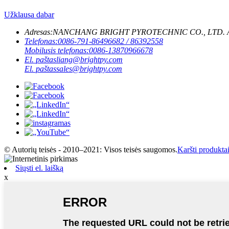
Užklausa dabar
Adresas:
NANCHANG BRIGHT PYROTECHNIC CO., LTD. Adresas: 1
Telefonas:
0086-791-86496682 / 86392558
Mobilusis telefonas:
0086-13870966678
El. paštas
liang@brightpy.com
El. paštas
sales@brightpy.com
© Autorių teisės - 2010–2021: Visos teisės saugomos.
Karšti produkta
Siųsti el. laišką
x