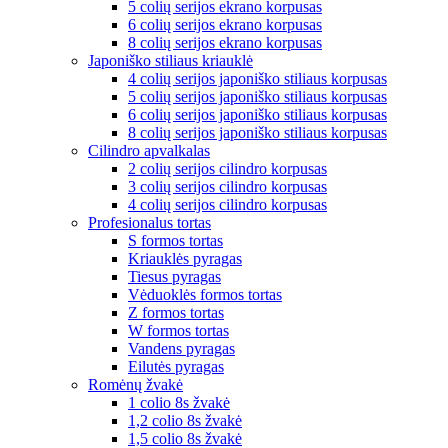
5 colių serijos ekrano korpusas
6 colių serijos ekrano korpusas
8 colių serijos ekrano korpusas
Japoniško stiliaus kriauklė
4 colių serijos japoniško stiliaus korpusas
5 colių serijos japoniško stiliaus korpusas
6 colių serijos japoniško stiliaus korpusas
8 colių serijos japoniško stiliaus korpusas
Cilindro apvalkalas
2 colių serijos cilindro korpusas
3 colių serijos cilindro korpusas
4 colių serijos cilindro korpusas
Profesionalus tortas
S formos tortas
Kriauklės pyragas
Tiesus pyragas
Vėduoklės formos tortas
Z formos tortas
W formos tortas
Vandens pyragas
Eilutės pyragas
Romėnų žvakė
1 colio 8s žvakė
1,2 colio 8s žvakė
1,5 colio 8s žvakė