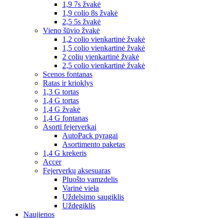
1,9 7s žvakė
1,9 colio 8s žvakė
2,5 5s žvakė
Vieno šūvio žvakė
1,2 colio vienkartinė žvakė
1,5 colio vienkartinė žvakė
2 colių vienkartinė žvakė
2,5 colio vienkartinė žvakė
Scenos fontanas
Ratas ir krioklys
1,3 G tortas
1,4 G tortas
1,4 G žvakė
1,4 G fontanas
Asorti fejerverkai
AutoPack pyragai
Asortimento paketas
1,4 G krekeris
Accer
Fejerverkų aksesuaras
Pluošto vamzdelis
Varinė viela
Uždelsimo saugiklis
Uždegiklis
Naujienos