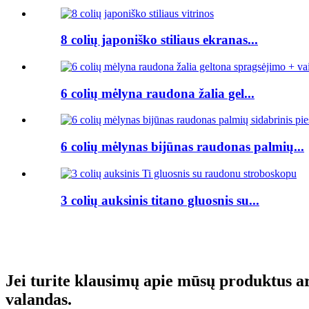
8 colių japoniško stiliaus ekranas...
6 colių mėlyna raudona žalia gel...
6 colių mėlynas bijūnas raudonas palmių...
3 colių auksinis titano gluosnis su...
Jei turite klausimų apie mūsų produktus ar
valandas.