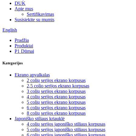
DUK
Apie mus
Sertifikavimas
Susisiekite su mumis
English
Pradžia
Produktai
P1 Dūmai
Kategorijos
Ekrano apvalkalas
2 colių serijos ekrano korpusas
2,5 colio serijos ekrano korpusas
3 colių serijos ekrano korpusas
4 colių serijos ekrano korpusas
5 colių serijos ekrano korpusas
6 colių serijos ekrano korpusas
8 colių serijos ekrano korpusas
Japoniško stiliaus kriauklė
4 colių serijos japoniško stiliaus korpusas
5 colių serijos japoniško stiliaus korpusas
6 colių serijos japoniško stiliaus korpusas