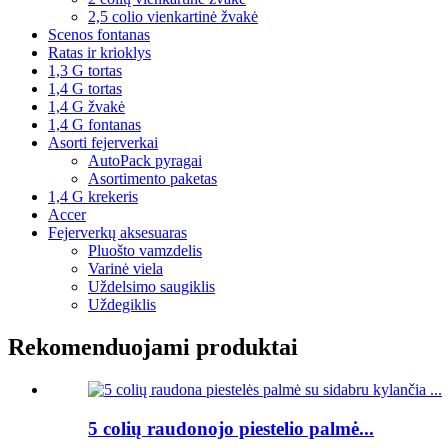
2,5 colio vienkartinė žvakė
Scenos fontanas
Ratas ir krioklys
1,3 G tortas
1,4 G tortas
1,4 G žvakė
1,4 G fontanas
Asorti fejerverkai
AutoPack pyragai
Asortimento paketas
1,4 G krekeris
Accer
Fejerverkų aksesuaras
Pluošto vamzdelis
Varinė viela
Uždelsimo saugiklis
Uždegiklis
Rekomenduojami produktai
5 colių raudonojo piestelio palmė...