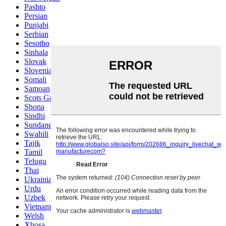
Pashto
Persian
Punjabi
Serbian
Sesotho
Sinhala
Slovak
Slovenian
Somali
Samoan
Scots Gaelic
Shona
Sindhi
Sundanese
Swahili
Tajik
Tamil
Telugu
Thai
Ukrainian
Urdu
Uzbek
Vietnamese
Welsh
Xhosa