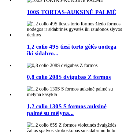
100S TORTAS-AUKSINĖ PALMĖ
1,2 colio 49S tiesi torto gėlės uodega
iki sidabro...
0,8 colio 208S dvigubas Z formos
1,2 colio 130S S formos auksinė
palmė su mėlyna...