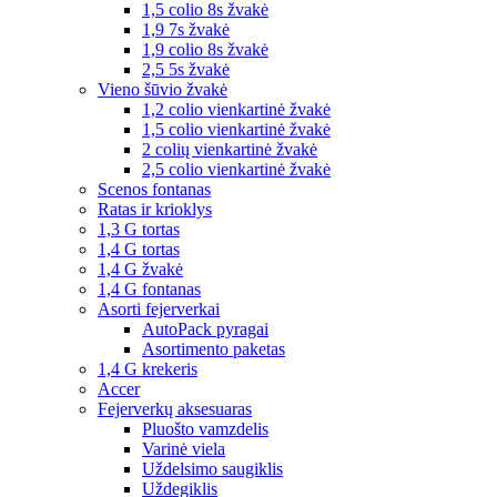
1,5 colio 8s žvakė
1,9 7s žvakė
1,9 colio 8s žvakė
2,5 5s žvakė
Vieno šūvio žvakė
1,2 colio vienkartinė žvakė
1,5 colio vienkartinė žvakė
2 colių vienkartinė žvakė
2,5 colio vienkartinė žvakė
Scenos fontanas
Ratas ir krioklys
1,3 G tortas
1,4 G tortas
1,4 G žvakė
1,4 G fontanas
Asorti fejerverkai
AutoPack pyragai
Asortimento paketas
1,4 G krekeris
Accer
Fejerverkų aksesuaras
Pluošto vamzdelis
Varinė viela
Uždelsimo saugiklis
Uždegiklis