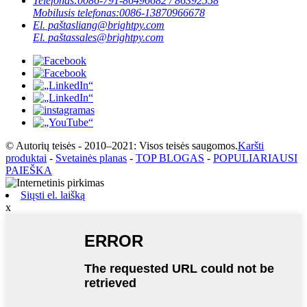
Telefonas:
0086-791-86496682 / 86392558
Mobilusis telefonas:
0086-13870966678
El. paštas
liang@brightpy.com
El. paštas
sales@brightpy.com
© Autorių teisės - 2010–2021: Visos teisės saugomos.
Karšti
produktai
-
Svetainės planas
-
TOP BLOGAS
-
POPULIARIAUSI
PAIEŠKA
Siųsti el. laišką
x