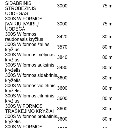
SIDABRINIS
3000
75 m
STROBEŽINIS
UODEGAS
300S W FORMOS
ĮVAIRIŲ ĮVAIRIŲ
3000
75 m
UODEGA
300S W formos
3420
80 m
raudonasis kryžius
300S W formos žalias
3570
80 m
kryžius
300S W formos mėlynas
3840
80 m
kryžius
300S W formos auksinis
3480
80 m
kryželis
300S W formos sidabrinis
3600
80 m
kryželis
300S W formos violetinis
3600
80 m
kryželis
300S W formos citrininis
3600
80 m
kryžius
300S W FORMOS
3600
80 m
TRAŠKĖJIMO KRYŽIAI
300S W formos brokatinis
3600
80 m
kryželis
300S W FORMOS