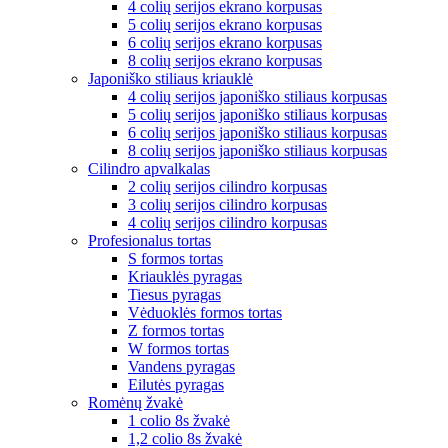
4 colių serijos ekrano korpusas
5 colių serijos ekrano korpusas
6 colių serijos ekrano korpusas
8 colių serijos ekrano korpusas
Japoniško stiliaus kriauklė
4 colių serijos japoniško stiliaus korpusas
5 colių serijos japoniško stiliaus korpusas
6 colių serijos japoniško stiliaus korpusas
8 colių serijos japoniško stiliaus korpusas
Cilindro apvalkalas
2 colių serijos cilindro korpusas
3 colių serijos cilindro korpusas
4 colių serijos cilindro korpusas
Profesionalus tortas
S formos tortas
Kriauklės pyragas
Tiesus pyragas
Vėduoklės formos tortas
Z formos tortas
W formos tortas
Vandens pyragas
Eilutės pyragas
Romėnų žvakė
1 colio 8s žvakė
1,2 colio 8s žvakė