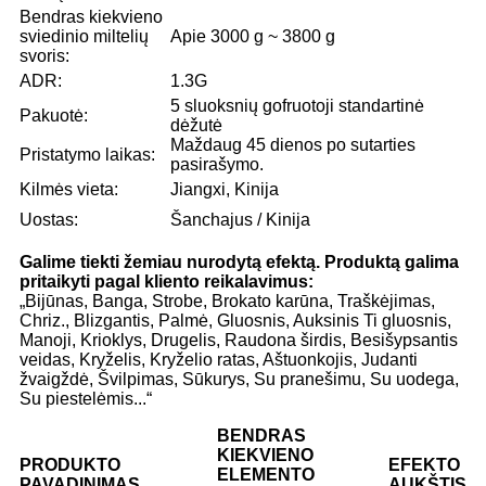
Bendras kiekvieno
sviedinio miltelių
Apie 3000 g ~ 3800 g
svoris:
ADR:
1.3G
5 sluoksnių gofruotoji standartinė
Pakuotė:
dėžutė
Maždaug 45 dienos po sutarties
Pristatymo laikas:
pasirašymo.
Kilmės vieta:
Jiangxi, Kinija
Uostas:
Šanchajus / Kinija
Galime tiekti žemiau nurodytą efektą. Produktą galima
pritaikyti pagal kliento reikalavimus:
„Bijūnas, Banga, Strobe, Brokato karūna, Traškėjimas,
Chriz., Blizgantis, Palmė, Gluosnis, Auksinis Ti gluosnis,
Manoji, Krioklys, Drugelis, Raudona širdis, Besišypsantis
veidas, Kryželis, Kryželio ratas, Aštuonkojis, Judanti
žvaigždė, Švilpimas, Sūkurys, Su pranešimu, Su uodega,
Su piestelėmis...“
BENDRAS
KIEKVIENO
PRODUKTO
EFEKTO
ELEMENTO
PAVADINIMAS
AUKŠTIS