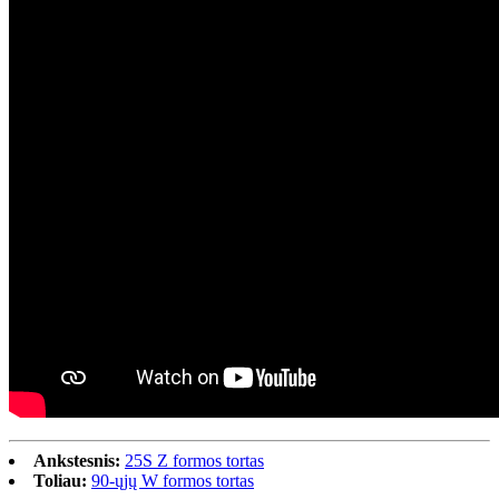
Ankstesnis:
25S Z formos tortas
Toliau:
90-ųjų W formos tortas