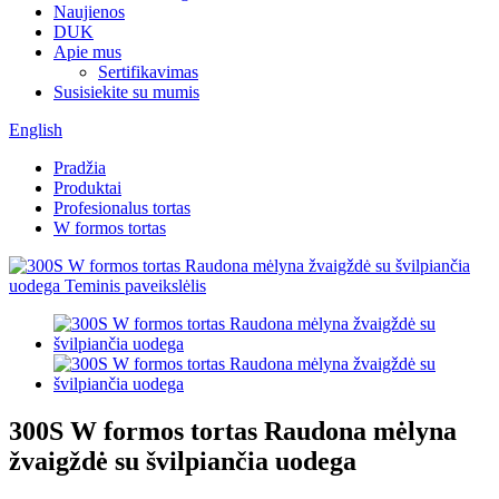
Naujienos
DUK
Apie mus
Sertifikavimas
Susisiekite su mumis
English
Pradžia
Produktai
Profesionalus tortas
W formos tortas
300S W formos tortas Raudona mėlyna
žvaigždė su švilpiančia uodega