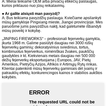
A: Mielai teikiame OEM arba privačių etikečių paslaugas,
kurios priklauso nuo jūsų reikalavimų.
● Ar galite atsiųsti man pavyzdį?
A: Bus teikiama pavyzdžių paslauga. Kviečiame apsilankyti
mūsų gamykloje Pingxiang mieste, Jiangxi provincijoje. Mes
paruošime jums pavyzdžius naktį, kad galėtumėte išbandyti
mūsų poveikį ir kokybę.
„JINPING FIREWORKS“ – profesionali fejerverkų gamykla,
įkurta 1968 m. Galime pasiūlyti daugiau nei 3000 rūšių
fejerverkų gaminių: dekoratyvinius sviedinius, tortus,
kombinuotus fejerverkus, romėniškas žvakes, paukščių
gaudykles ir kt. Kiekvienais metais daugiau nei 500 000
dėžių fejerverkų eksportuojama į Europos, JAV, Pietų
Amerikos, Pietryčių Azijos, Afrikos ir Artimųjų Rytų rinkas.
Klientai patenkinti mūsų fejerverkų gaminiais dėl įvairių ir
patrauklių efektų, konkurencingos kainos ir stabilios aukštos
kokybės.