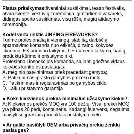
Platus pritaikymas:
šventiniai susitikimai, teatro festivalis,
atvira šventė, vestuvių ceremonija, gimtadienio vakarėlis,
didingas sporto susitikimas, visų rūšių mugių atidarymo
ceremonija.
Kodėl verta rinktis JINPING FIREWORKS?
Turime profesionalią ir vieningą, stabilią, darbščią
aptarnavimo komandą nuo etikečių dizaino, kokybės
tikrinimo, EX numerio taikymo, CE numerio taikymo, naujų
produktų kūrimo ir pristatymo ir kt.
Profesionali inspekcijos komanda, siūlanti griežtas vidaus
kokybės kontrolės paslaugas:
A. mėginio patvirtinimas prieš pradedant gamybą;
B. Patikrinimas įprasto gamybos proceso metu;
C. Patikrinimas ir registravimas po gamybos ciklo;
D. Laiku pristatymo garantija
● Koks kiekvienos prekės minimalus užsakymo kiekis?
A: Kiekvienos prekės MOQ yra 100 dėžių. Visai prekei MOQ
yra pilnas 20 pėdų konteineris. Kadangi fejerverkų negalima
maišyti su įprastais produktais pristatymo metu.
● Ar galite pasiūlyti OEM arba privačių prekių ženklų
paslaugas?