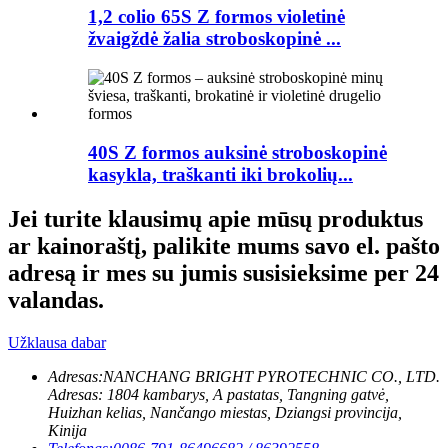
1,2 colio 65S Z formos violetinė
žvaigždė žalia stroboskopinė ...
40S Z formos auksinė stroboskopinė
kasykla, traškanti iki brokolių...
Jei turite klausimų apie mūsų produktus
ar kainoraštį, palikite mums savo el. pašto
adresą ir mes su jumis susisieksime per 24
valandas.
Užklausa dabar
Adresas:
NANCHANG BRIGHT PYROTECHNIC CO., LTD.
Adresas: 1804 kambarys, A pastatas, Tangning gatvė,
Huizhan kelias, Nančango miestas, Dziangsi provincija,
Kinija