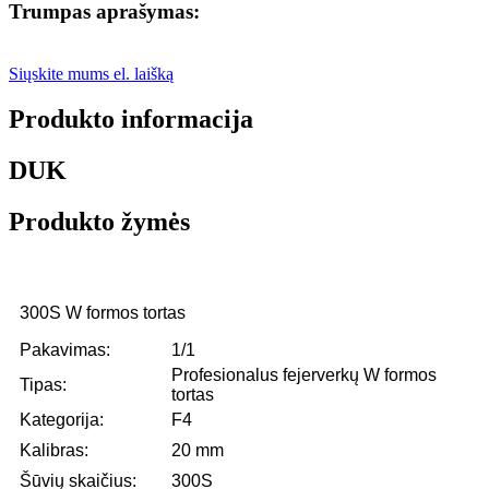
Trumpas aprašymas:
Siųskite mums el. laišką
Produkto informacija
DUK
Produkto žymės
300S W formos tortas
Pakavimas:
1/1
Profesionalus fejerverkų W formos
Tipas:
tortas
Kategorija:
F4
Kalibras:
20 mm
Šūvių skaičius:
300S