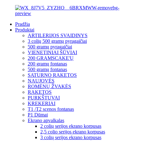
Pradžia
Produktai
ARTILERIJOS SVAIDINYS
3 colių 500 gramų pyragaičiai
500 gramų pyragaičiai
VIENETINIAI ŠŪVIAI
200 GRAMSCAKE'Ų
200 gramų fontanas
500 gramų fontanas
SATURNO RAKETOS
NAUJOVĖS
ROMĖNŲ ŽVAKĖS
RAKETOS
PURKŠTUVAI
KREKERIAI
T1 /T2 scenos fontanas
P1 Dūmai
Ekrano apvalkalas
2 colių serijos ekrano korpusas
2,5 colio serijos ekrano korpusas
3 colių serijos ekrano korpusas